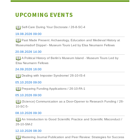
UPCOMING EVENTS
Self-Care During Your Doctorate / 26-8-SC-4
19.08.2026 09:00
Past Made Present: Archaeology, Education and Medieval History at
Museumsdorf Düppel - Museum Tours Led by Elsa Neumann Fellows
20.08.2026 14:30
A Political History of Berlin's Museum Island - Museum Tours Led by
Elsa Neumann Fellows
24.09.2026 16:00
Dealing with Imposter Syndrome/ 26-10-IS-4
05.10.2026 09:00
Preparing Funding Applications / 26-10-FA-1
05.10.2026 09:00
(Science) Communication as a Door-Opener to Research Funding / 26-
10-SC-5-
08.10.2026 09:30
An Introduction to Good Scientific Practice and Scientific Misconduct /
26-10-SM-2
12.10.2026 08:30
Mastering Journal Publication and Peer Review: Strategies for Success