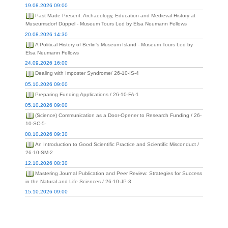
19.08.2026 09:00
Past Made Present: Archaeology, Education and Medieval History at
Museumsdorf Düppel - Museum Tours Led by Elsa Neumann Fellows
20.08.2026 14:30
A Political History of Berlin's Museum Island - Museum Tours Led by
Elsa Neumann Fellows
24.09.2026 16:00
Dealing with Imposter Syndrome/ 26-10-IS-4
05.10.2026 09:00
Preparing Funding Applications / 26-10-FA-1
05.10.2026 09:00
(Science) Communication as a Door-Opener to Research Funding / 26-
10-SC-5-
08.10.2026 09:30
An Introduction to Good Scientific Practice and Scientific Misconduct /
26-10-SM-2
12.10.2026 08:30
Mastering Journal Publication and Peer Review: Strategies for Success
in the Natural and Life Sciences / 26-10-JP-3
15.10.2026 09:00