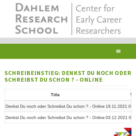
Skip
to
main
content
Toggl
navig
SCHREIBEINSTIEG: DENKST DU NOCH ODER
SCHREIBST DU SCHON ? - ONLINE
Title
Ti
Denkst Du noch oder Schreibst Du schon ? - Online
19.11.2021 09:0
Denkst Du noch oder Schreibst Du schon ? - Online
03.12.2021 09:0