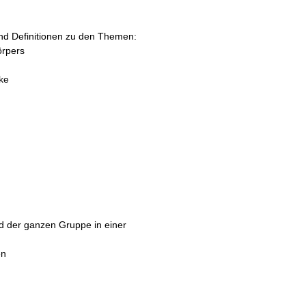
nd Definitionen zu den Themen:
örpers
ke
d der ganzen Gruppe in einer
en