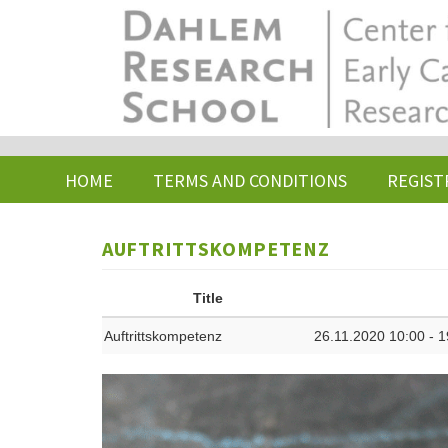
Skip
to
main
content
HOME
TERMS AND CONDITIONS
REGIST
AUFTRITTSKOMPETENZ
Title
Auftrittskompetenz
26.11.2020 10:00 - 1