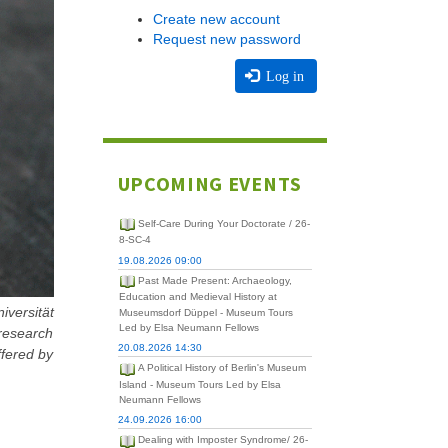
Create new account
Request new password
Log in
UPCOMING EVENTS
Self-Care During Your Doctorate / 26-
8-SC-4
19.08.2026 09:00
Past Made Present: Archaeology,
Education and Medieval History at
iversität
Museumsdorf Düppel - Museum Tours
Led by Elsa Neumann Fellows
 research
20.08.2026 14:30
ffered by
A Political History of Berlin's Museum
Island - Museum Tours Led by Elsa
Neumann Fellows
24.09.2026 16:00
Dealing with Imposter Syndrome/ 26-