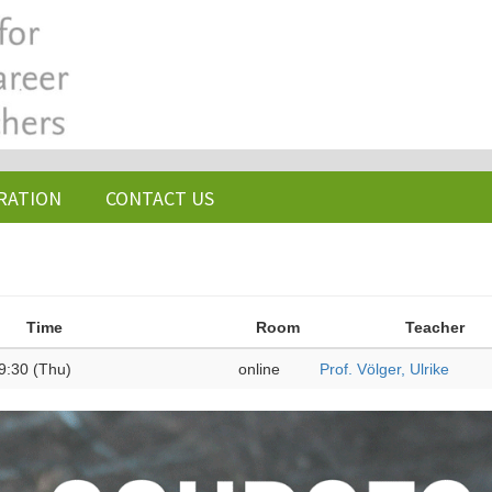
RATION
CONTACT US
Time
Room
Teacher
9:30 (Thu)
online
Prof. Völger, Ulrike