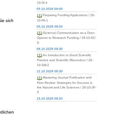
10-IS-4
05.10.2026 09:00
Preparing Funding Applications / 26-
ie sich
10-FA-1
05.10.2026 09:00
(Science) Communication as a Door-
Opener to Research Funding / 26-10-SC-
5-
08.10.2026 09:30
An Introduction to Good Scientific
Practice and Scientific Misconduct / 26-
10-SM-2
12.10.2026 08:30
Mastering Journal Publication and
Peer Review: Strategies for Success in
the Natural and Life Sciences / 26-10-JP-
3
15.10.2026 09:00
tlichen