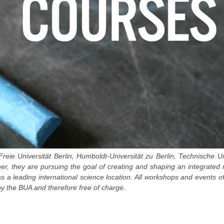
Freie Universität Berlin, Humboldt-Universität zu Berlin, Technische Un
ther, they are pursuing the goal of creating and shaping an integrated
 as a leading international science location. All workshops and events o
y the BUA and therefore free of charge.