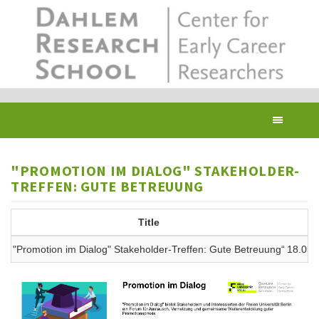
Skip
to
main
content
Toggl
navig
"PROMOTION IM DIALOG" STAKEHOLDER-
TREFFEN: GUTE BETREUUNG
Title
"Promotion im Dialog" Stakeholder-Treffen: Gute Betreuung“
18.05.