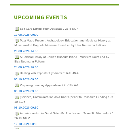
UPCOMING EVENTS
Self-Care During Your Doctorate / 26-8-SC-4
19.08.2026 09:00
Past Made Present: Archaeology, Education and Medieval History at
Museumsdorf Düppel - Museum Tours Led by Elsa Neumann Fellows
20.08.2026 14:30
A Political History of Berlin's Museum Island - Museum Tours Led by
Elsa Neumann Fellows
24.09.2026 16:00
Dealing with Imposter Syndrome/ 26-10-IS-4
05.10.2026 09:00
Preparing Funding Applications / 26-10-FA-1
05.10.2026 09:00
(Science) Communication as a Door-Opener to Research Funding / 26-
10-SC-5-
08.10.2026 09:30
An Introduction to Good Scientific Practice and Scientific Misconduct /
26-10-SM-2
12.10.2026 08:30