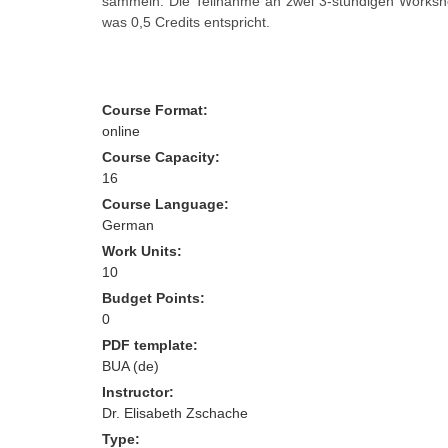
sammeln. Die Teilnahme an zwei 3-stündigen Workshop
was 0,5 Credits entspricht.
Course Format:
online
Course Capacity:
16
Course Language:
German
Work Units:
10
Budget Points:
0
PDF template:
BUA (de)
Instructor:
Dr. Elisabeth Zschache
Type: