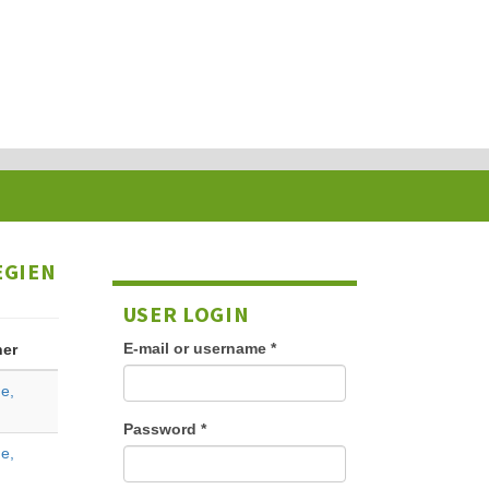
EGIEN
USER LOGIN
E-mail or username
*
her
e,
Password
*
e,