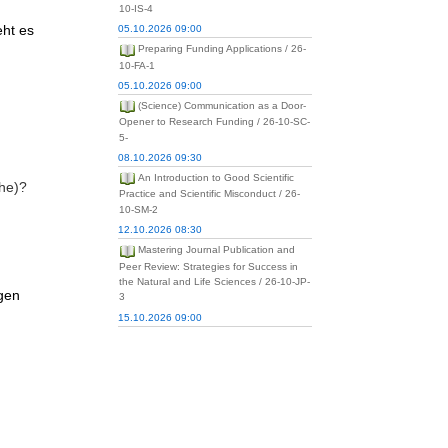
10-IS-4
eht es
05.10.2026 09:00
Preparing Funding Applications / 26-
10-FA-1
05.10.2026 09:00
(Science) Communication as a Door-
Opener to Research Funding / 26-10-SC-
5-
08.10.2026 09:30
An Introduction to Good Scientific
che)?
Practice and Scientific Misconduct / 26-
10-SM-2
12.10.2026 08:30
Mastering Journal Publication and
Peer Review: Strategies for Success in
the Natural and Life Sciences / 26-10-JP-
gen
3
15.10.2026 09:00