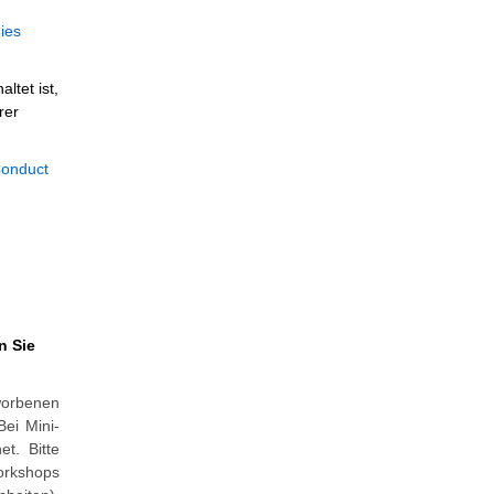
ies
ltet ist,
rer
Conduct
n Sie
worbenen
Bei Mini-
t. Bitte
orkshops