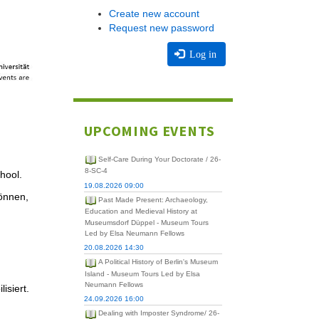
Create new account
Request new password
Log in
UPCOMING EVENTS
Self-Care During Your Doctorate / 26-
8-SC-4
hool.
19.08.2026 09:00
önnen,
Past Made Present: Archaeology,
Education and Medieval History at
Museumsdorf Düppel - Museum Tours
Led by Elsa Neumann Fellows
20.08.2026 14:30
A Political History of Berlin's Museum
Island - Museum Tours Led by Elsa
Neumann Fellows
isiert.
24.09.2026 16:00
Dealing with Imposter Syndrome/ 26-